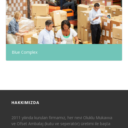
Blue Complex
HAKKIMIZDA
2011 yılında kurulan firmamız, her nevi Oluklu Mukavva
ve Ofset Ambalaj (kutu ve seperatör) üretimi ile başta